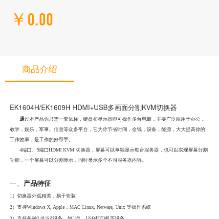
￥0.00
商品介绍
EK1604H/EK1609H HDMI+USB多画面分割KVM切换器
通
过本产品你只需一套鼠标，键盘和显示器即可操作多台电脑，主要广泛应用于办公，
教学，娱乐，军事。信息等众多平台，它为你节省时间，金钱，设备，能源，大大提高你的
工作效率，是工作的好帮手。
4端口、9端口HDMI KVM 切换器，屏幕可以单独显示每台服务器，也可以实现屏幕分割
功能，一个屏幕可以分割显示，同时显示多个不同服务器内容。
一、
产品特征
1）
切换器外观精美，易于安装
2）
支持
Windows X, Apple，MAC Linux, Netware, Unix 等操作系统
3）
支持各种
2.0USB设
备，如
U盘，USB打印机等设备