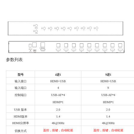
参数列表
型号
4进1
9进1
输入接口
HDMI+USB
HDMI+USB
输入端口
4
9
控制端口
USB-AF*4
USB-AF*4
HDMI*1
HDMI*1
USB 版本
2.0
2.0
HDMI版本
1.4
1.4
HDMI分辨率
4K@30Hz
4K@30Hz
遥控，按键，自动轮巡
遥控，按键，自动轮巡
切换方式