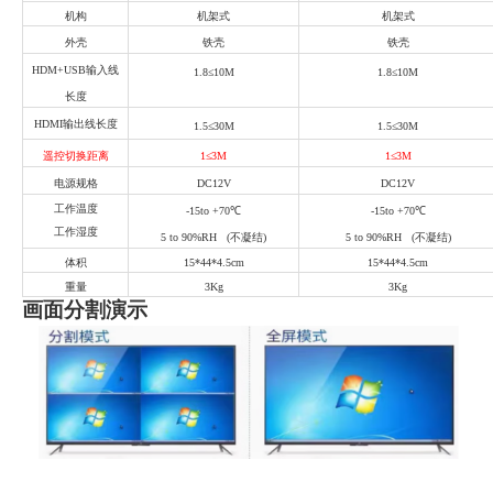
机构
机架式
机架式
外壳
铁壳
铁壳
HDM+USB输入线
1.8≤10M
1.8≤10M
长度
HDMI输出线长度
1.5≤30M
1.5≤30M
遥控切换距离
1≤3M
1≤3M
电源规格
DC
12V
DC
12V
工作温度
-15to +70℃
-15to +70℃
工作湿度
5 to 90%RH (不凝结)
5 to 90%RH (不凝结)
体积
15*44*4.5cm
15*44*4.5cm
重量
3Kg
3Kg
画面分割演示