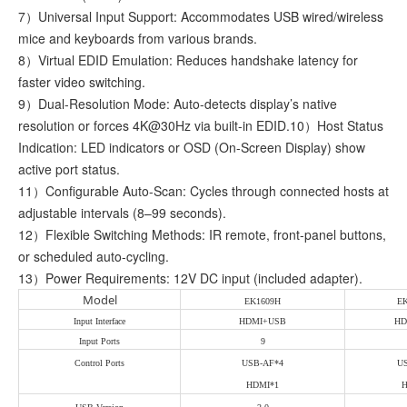
7）Universal Input Support: Accommodates USB wired/wireless
mice and keyboards from various brands.
8）Virtual EDID Emulation: Reduces handshake latency for
faster video switching.
9）Dual-Resolution Mode: Auto-detects display’s native
resolution or forces 4K@30Hz via built-in EDID.10）Host Status
Indication: LED indicators or OSD (On-Screen Display) show
active port status.
11）Configurable Auto-Scan: Cycles through connected hosts at
adjustable intervals (8–99 seconds).
12）Flexible Switching Methods: IR remote, front-panel buttons,
or scheduled auto-cycling.
13）Power Requirements: 12V DC input (included adapter).
Model
EK1609H
E
Input Interface
HDMI+USB
HD
Input Ports
9
Control Ports
USB-AF*4
US
HDMI*1
H