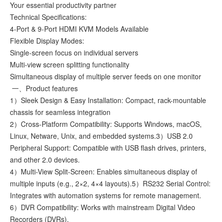
Your essential productivity partner
Technical Specifications:
4-Port & 9-Port HDMI KVM Models Available
Flexible Display Modes:
Single-screen focus on individual servers
Multi-view screen splitting functionality
Simultaneous display of multiple server feeds on one monitor
一、Product features
1）Sleek Design & Easy Installation: Compact, rack-mountable
chassis for seamless integration
2）Cross-Platform Compatibility: Supports Windows, macOS,
Linux, Netware, Unix, and embedded systems.3）USB 2.0
Peripheral Support: Compatible with USB flash drives, printers,
and other 2.0 devices.
4）Multi-View Split-Screen: Enables simultaneous display of
multiple inputs (e.g., 2×2, 4×4 layouts).5）RS232 Serial Control:
Integrates with automation systems for remote management.
6）DVR Compatibility: Works with mainstream Digital Video
Recorders (DVRs).