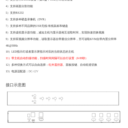
4）
支持画面分割功能
5）
支持
RS232
6）
支持多种硬盘录像机（
DVR）
7）
支
持多种不同品牌的
USB无线/有线鼠标和键盘
8）
支持虚拟显示器功能，减短主机与显示器相互读取时间，实现快速切换视频
9）
支持双视频分辨率功能，读取显示器自带最佳分辨率，另可读取
KVM自带内置分辩率
4K@30Hz
10）
LED指示灯或者显示屏指示对应的当前状态的主机
11）
带主机自动扫描功能，扫描时间间隔可以自行设置（
8-99秒）
12）
多种切换方式可以自由选择：
红外遥控器
、面板按键、自动轮巡切换
13）
电源适配器：
DC-
12V
接口示意图